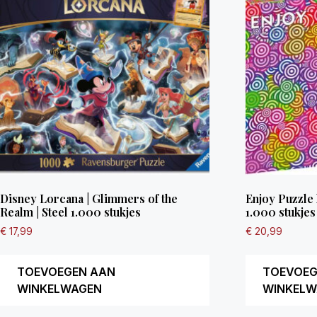
Disney Lorcana | Glimmers of the
Enjoy Puzzle 
Realm | Steel 1.000 stukjes
1.000 stukjes
€
17,99
€
20,99
TOEVOEGEN AAN
TOEVOEG
WINKELWAGEN
WINKELW