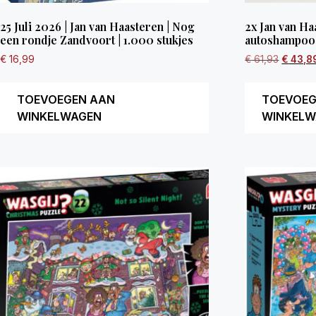
25 Juli 2026 | Jan van Haasteren | Nog
2x Jan van Ha
een rondje Zandvoort | 1.000 stukjes
autoshampoo
€
16,99
€
61,93
€
43,8
TOEVOEGEN AAN
TOEVOEG
WINKELWAGEN
WINKELW