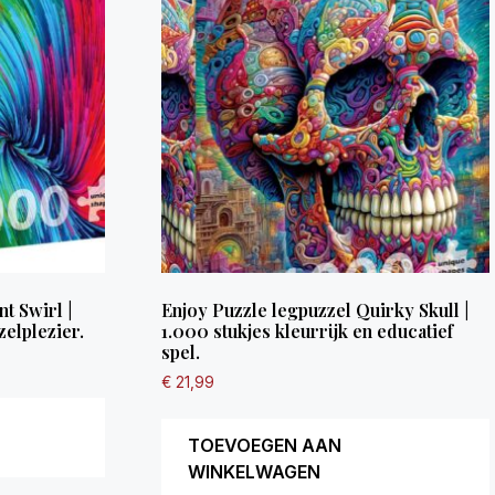
t Swirl |
Enjoy Puzzle legpuzzel Quirky Skull |
zelplezier.
1.000 stukjes kleurrijk en educatief
spel.
€
21,99
TOEVOEGEN AAN
WINKELWAGEN