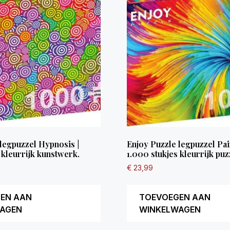
legpuzzel Hypnosis |
Enjoy Puzzle legpuzzel Pain
 kleurrijk kunstwerk.
1.000 stukjes kleurrijk puz
€
23,99
EN AAN
TOEVOEGEN AAN
AGEN
WINKELWAGEN