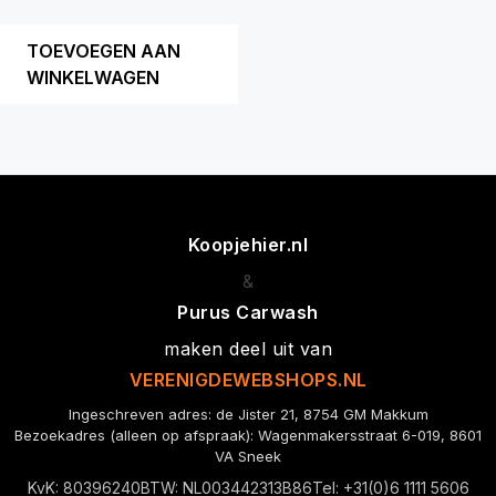
TOEVOEGEN AAN
WINKELWAGEN
Koopjehier.nl
&
Purus Carwash
maken deel uit van
VERENIGDEWEBSHOPS.NL
Ingeschreven adres: de Jister 21, 8754 GM Makkum
Bezoekadres (alleen op afspraak): Wagenmakersstraat 6-019, 8601
VA Sneek
KvK: 80396240
BTW: NL003442313B86
Tel: +31(0)6 1111 5606