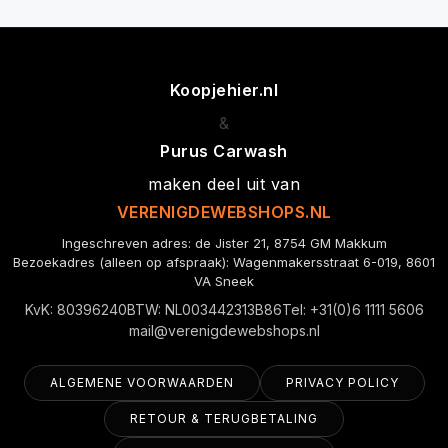
Koopjehier.nl
&
Purus Carwash
maken deel uit van
VERENIGDEWEBSHOPS.NL
Ingeschreven adres: de Jister 21, 8754 GM Makkum
Bezoekadres (alleen op afspraak): Wagenmakersstraat 6-019, 8601
VA Sneek
KvK: 80396240
BTW: NL003442313B86
Tel: +31(0)6 1111 5606
mail@verenigdewebshops.nl
ALGEMENE VOORWAARDEN
PRIVACY POLICY
RETOUR & TERUGBETALING