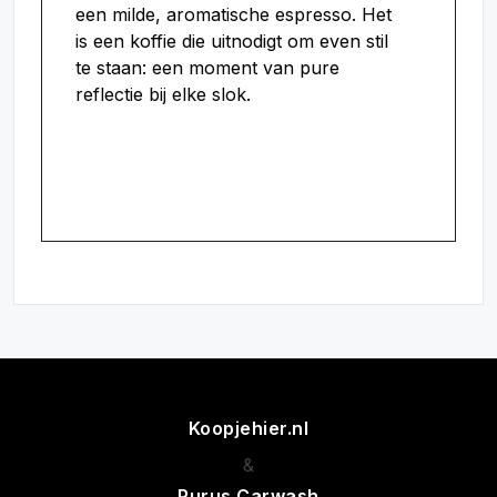
een milde, aromatische espresso. Het
is een koffie die uitnodigt om even stil
te staan: een moment van pure
reflectie bij elke slok.
Meer informatie over
Slowdowncoffee vind u hier.
Koopjehier.nl
&
Purus Carwash