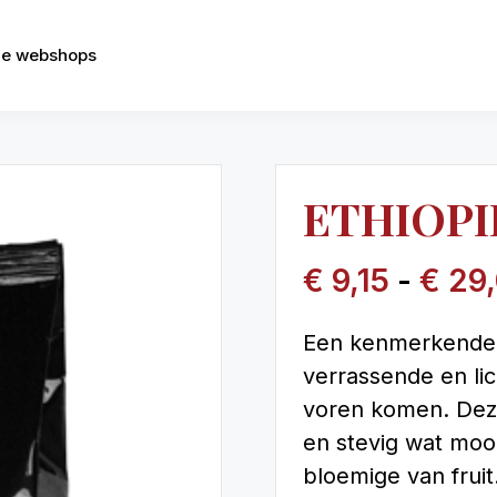
e webshops
ETHIOPI
€
9,15
-
€
29,
Een kenmerkende ko
verrassende en lic
voren komen. Deze 
en stevig wat mooi
bloemige van frui