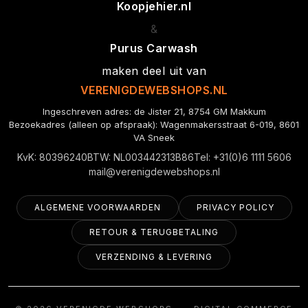
Koopjehier.nl
&
Purus Carwash
maken deel uit van
VERENIGDEWEBSHOPS.NL
Ingeschreven adres: de Jister 21, 8754 GM Makkum
Bezoekadres (alleen op afspraak): Wagenmakersstraat 6-019, 8601
VA Sneek
KvK: 80396240
BTW: NL003442313B86
Tel: +31(0)6 1111 5606
mail@verenigdewebshops.nl
ALGEMENE VOORWAARDEN
PRIVACY POLICY
RETOUR & TERUGBETALING
VERZENDING & LEVERING